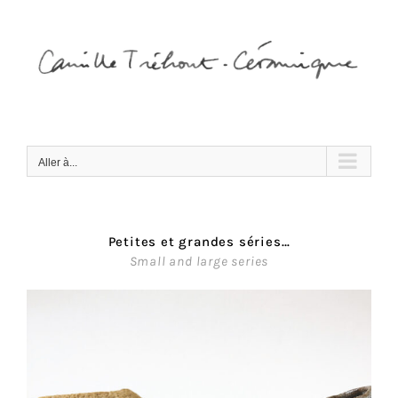
Passer
au
contenu
Aller à...
Petites et grandes séries…
Small and large series