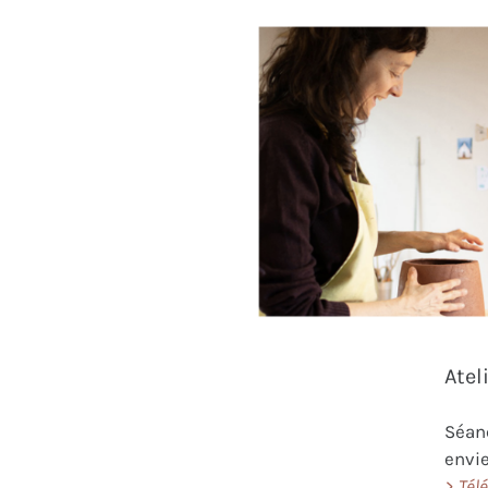
Atel
Séanc
envie
> Tél