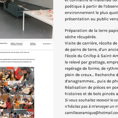
poétique à partir de l’obse
environnement le plus quoti
présentation au public venai
Préparation de la terre papi
sèche récupérée.
Visite de carrière, récolte d
de pains de terre, d’un ancie
l’école du Cnifop à Saint-
le relevé par grattage, empr
repérage de forme, de rythm
plein de creux… Recherche d
d’anagrammes… puis de phras
Réalisation de pièces en po
histoires et de bols pincés a
Si vous souhaitez recevoir le c
n’hésitez pas à m’envoyer un ma
camilleceramique@hotmail.c