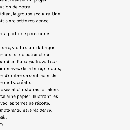
rvation de notre
dien, le groupe scolaire. Une
t clore cette résidence.
er à partir de porcelaine
e terre, visite d’une fabrique
n atelier de potier et de
Amand en Puisaye. Travail sur
einte avec de la terre, croquis,
e, d’ombre de contraste, de
e mots, création
es et d’histoires farfelues.
rcelaine papier illustrant les
vec les terres de récolte.
ompte rendu de la résidence,
il :
om