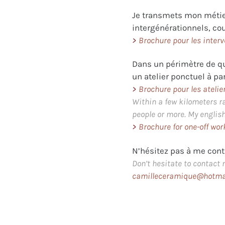
Je transmets mon métier 
intergénérationnels, cou
>
Brochure pour les interv
Dans un périmètre de q
un atelier ponctuel à pa
>
Brochure pour les atelie
Within a few kilometers ra
people or more.
My english
>
Brochure for one-off wo
N’hésitez pas à me conta
Don’t hesitate to contact m
camilleceramique@hotma